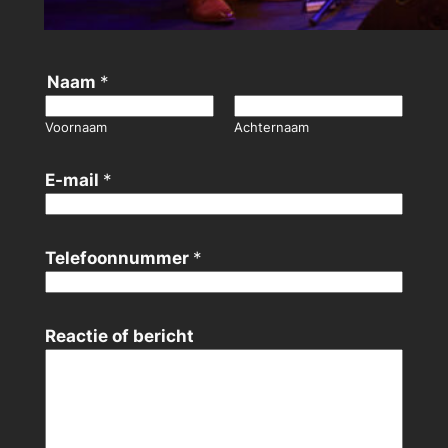
Naam
*
Voornaam
Achternaam
E-mail
*
E
Telefoonnummer
*
-
m
a
Reactie of bericht
i
l
b
e