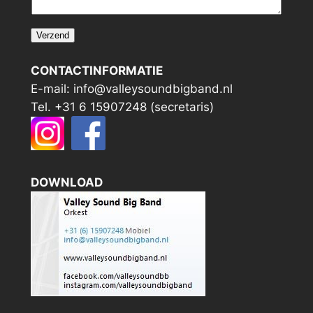
r
i
Verzend
c
h
CONTACTINFORMATIE
t
E-mail: info@valleysoundbigband.nl
R
Tel. +31 6 15907248 (secretaris)
e
a
c
t
DOWNLOAD
i
e