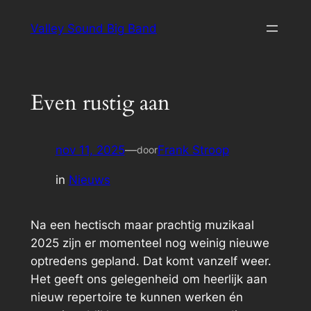
Ga
Valley Sound Big Band
naar
de
inhoud
Even rustig aan
nov 11, 2025
—
Frank Stroop
door
in
Nieuws
Na een hectisch maar prachtig muzikaal
2025 zijn er momenteel nog weinig nieuwe
optredens gepland. Dat komt vanzelf weer.
Het geeft ons gelegenheid om heerlijk aan
nieuw repertoire te kunnen werken én